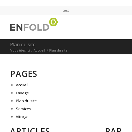
test
Plan du site
Vous êtes ici :
Accueil
/
Plan du site
PAGES
Accueil
Lavage
Plan du site
Services
Vitrage
ARTICLES PAR